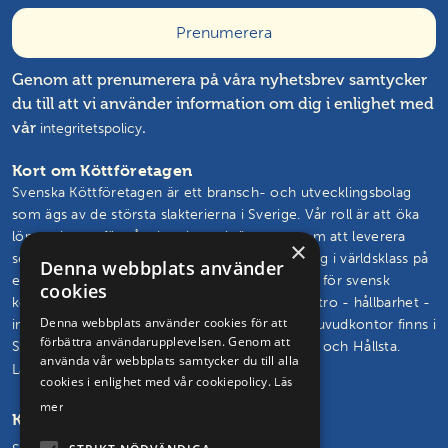
Genom att prenumerera på våra nyhetsbrev samtycker
du till att vi använder information om dig i enlighet med
vår
.
integritetspolicy
Kort om Köttföretagen
Svenska Köttföretagen är ett bransch- och utvecklingsbolag
som ägs av de största slakterierna i Sverige. Vår roll är att öka
lönsamheten för våra kunder och ägare genom att leverera
×
semin, livdjur, rådgivning och branschutveckling i världsklass på
Denna webbplats använder
ett effektivt sätt. Vårt mål är att vända trenden för svensk
cookies
köttproduktion. Vi skapar och står för framtidstro - hållbarhet -
Denna webbplats använder cookies för att
innovation – glädje. Svenska Köttföretagens huvudkontor finns i
förbättra användarupplevelsen. Genom att
Skövde och vi driver seminstationer i Hudaryd och Hållsta.
använda vår webbplats samtycker du till alla
Läs mer om oss och vårt uppdrag
cookies i enlighet med vår cookiepolicy.
Läs
mer
Kontakta oss