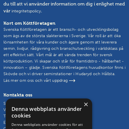
du till att vi använder information om dig i enlighet med
vår
.
integritetspolicy
Kort om Köttföretagen
Svenska Köttföretagen är ett bransch- och utvecklingsbolag
som ägs av de största slakterierna i Sverige. Vår roll är att öka
lönsamheten för våra kunder och ägare genom att leverera
semin, livdjur, rådgivning och branschutveckling i världsklass på
ett effektivt sätt. Vårt mål är att vända trenden för svensk
köttproduktion. Vi skapar och står för framtidstro - hållbarhet -
innovation – glädje. Svenska Köttföretagens huvudkontor finns i
Skövde och vi driver seminstationer i Hudaryd och Hållsta.
Läs mer om oss och vårt uppdrag
Kontakta oss
×
Svenska Köttföretagen AB
Denna webbplats använder
Vasagatan 29, 541 31 Skövde
cookies
Telefon: 0500 – 48 30 65
E-post:
info@kottforetagen.se
Denna webbplats använder cookies för att
Orgnr: 556219-6849