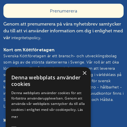
Genom att prenumerera på våra nyhetsbrev samtycker
du till att vi använder information om dig i enlighet med
vår
.
integritetspolicy
Kort om Köttföretagen
Svenska Köttföretagen är ett bransch- och utvecklingsbolag
som ägs av de största slakterierna i Sverige. Vår roll är att öka
lönsamheten för våra kunder och ägare genom att leverera
×
semin, livdjur, rådgivning och branschutveckling i världsklass på
Denna webbplats använder
ett effektivt sätt. Vårt mål är att vända trenden för svensk
cookies
köttproduktion. Vi skapar och står för framtidstro - hållbarhet -
Denna webbplats använder cookies för att
innovation – glädje. Svenska Köttföretagens huvudkontor finns i
förbättra användarupplevelsen. Genom att
Skövde och vi driver seminstationer i Hudaryd och Hållsta.
använda vår webbplats samtycker du till alla
Läs mer om oss och vårt uppdrag
cookies i enlighet med vår cookiepolicy.
Läs
mer
Kontakta oss