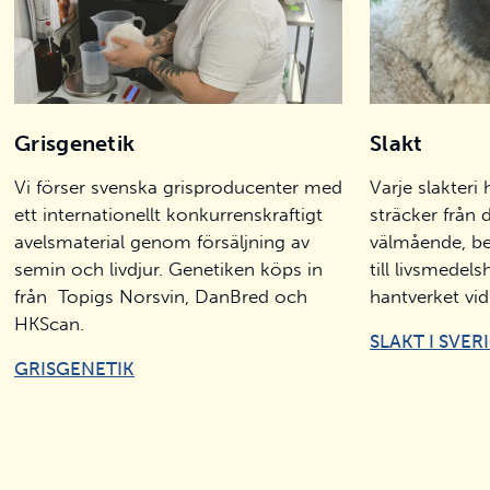
Grisgenetik
Slakt
Vi förser svenska grisproducenter med
Varje slakteri
ett internationellt konkurrenskraftigt
sträcker från
avelsmaterial genom försäljning av
välmående, be
semin och livdjur. Genetiken köps in
till livsmedel
från Topigs Norsvin, DanBred och
hantverket vid
HKScan.
SLAKT I SVER
GRISGENETIK