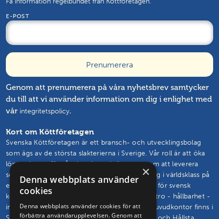
Få information regelbundet från Köttföretagen.
E-POST
Genom att prenumerera på våra nyhetsbrev samtycker
du till att vi använder information om dig i enlighet med
vår
.
integritetspolicy
Kort om Köttföretagen
Svenska Köttföretagen är ett bransch- och utvecklingsbolag
som ägs av de största slakterierna i Sverige. Vår roll är att öka
lönsamheten för våra kunder och ägare genom att leverera
×
semin, livdjur, rådgivning och branschutveckling i världsklass på
Denna webbplats använder
ett effektivt sätt. Vårt mål är att vända trenden för svensk
cookies
köttproduktion. Vi skapar och står för framtidstro - hållbarhet -
Denna webbplats använder cookies för att
innovation – glädje. Svenska Köttföretagens huvudkontor finns i
förbättra användarupplevelsen. Genom att
Skövde och vi driver seminstationer i Hudaryd och Hållsta.