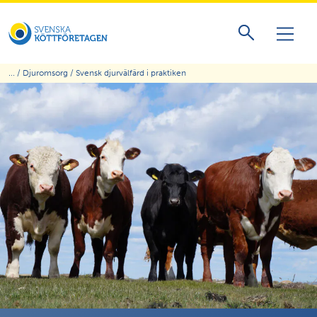
... /
Djuromsorg
/
Svensk djurvälfärd i praktiken