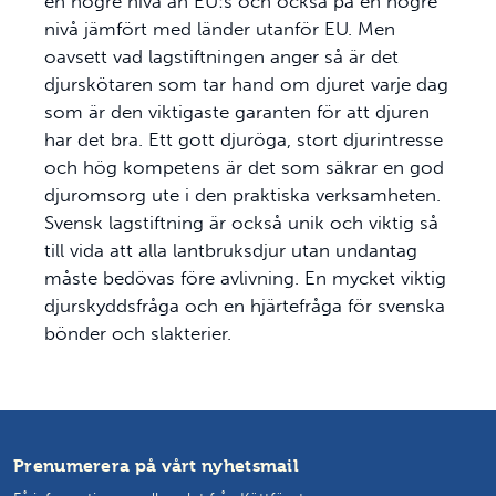
en högre nivå än EU:s och också på en högre
nivå jämfört med länder utanför EU. Men
oavsett vad lagstiftningen anger så är det
djurskötaren som tar hand om djuret varje dag
som är den viktigaste garanten för att djuren
har det bra. Ett gott djuröga, stort djurintresse
och hög kompetens är det som säkrar en god
djuromsorg ute i den praktiska verksamheten.
Svensk lagstiftning är också unik och viktig så
till vida att alla lantbruksdjur utan undantag
måste bedövas före avlivning. En mycket viktig
djurskyddsfråga och en hjärtefråga för svenska
bönder och slakterier.
Prenumerera på vårt nyhetsmail