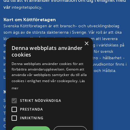
du till att vi använder information om dig i enlighet med
vår
.
integritetspolicy
Kort om Köttföretagen
Svenska Köttföretagen är ett bransch- och utvecklingsbolag
som ägs av de största slakterierna i Sverige. Vår roll är att öka
lönsamheten för våra kunder och ägare genom att leverera
×
semin, livdjur, rådgivning och branschutveckling i världsklass på
Denna webbplats använder
ett effektivt sätt. Vårt mål är att vända trenden för svensk
cookies
köttproduktion. Vi skapar och står för framtidstro - hållbarhet -
Denna webbplats använder cookies för att
innovation – glädje. Svenska Köttföretagens huvudkontor finns i
förbättra användarupplevelsen. Genom att
Skövde och vi driver seminstationer i Hudaryd och Hållsta.
använda vår webbplats samtycker du till alla
Läs mer om oss och vårt uppdrag
cookies i enlighet med vår cookiepolicy.
Läs
mer
Kontakta oss
Svenska Köttföretagen AB
STRIKT NÖDVÄNDIGA
Vasagatan 29, 541 31 Skövde
PRESTANDA
Telefon: 0500 – 48 30 65
INRIKTNING
E-post:
info@kottforetagen.se
Orgnr: 556219-6849