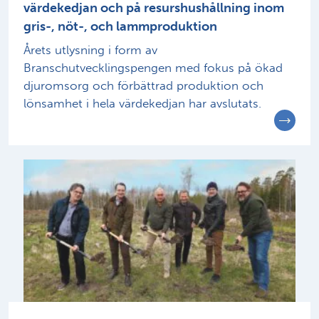
värdekedjan och på resurshushållning inom
gris-, nöt-, och lammproduktion
Årets utlysning i form av
Branschutvecklingspengen med fokus på ökad
djuromsorg och förbättrad produktion och
lönsamhet i hela värdekedjan har avslutats.