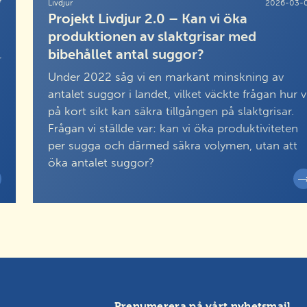
7
Livdjur
2026-03-
Projekt Livdjur 2.0 – Kan vi öka
produktionen av slaktgrisar med
bibehållet antal suggor?
r
Under 2022 såg vi en markant minskning av
antalet suggor i landet, vilket väckte frågan hur v
på kort sikt kan säkra tillgången på slaktgrisar.
Frågan vi ställde var: kan vi öka produktiviteten
per sugga och därmed säkra volymen, utan att
öka antalet suggor?
Prenumerera på vårt nyhetsmail