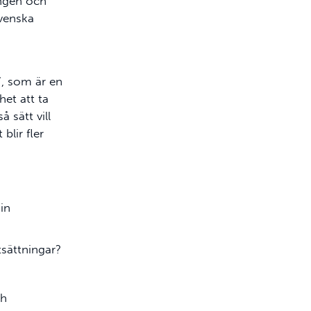
ungen och
svenska
”, som är en
het att ta
 sätt vill
blir fler
in
tsättningar?
ch