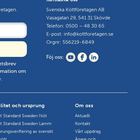
retagen.
Svenska Köttföretagen AB
Vasagatan 29, 541 31 Skövde
Telefon: 0500 – 48 30 65
E-post:
info@kottforetagen.se
Orgnr: 556219-6849
Föj oss:
etsbrev
ormation om
y
.
litet och ursprung
Om oss
t Standard Sweden Nöt
Aktuellt
t Standard Sweden Lamm
Kontakt
rungsverifiering av svenskt
Vårt uppdrag
kött
Ägare och