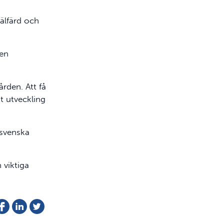
älfärd och
 en
rden. Att få
t utveckling
 svenska
 viktiga