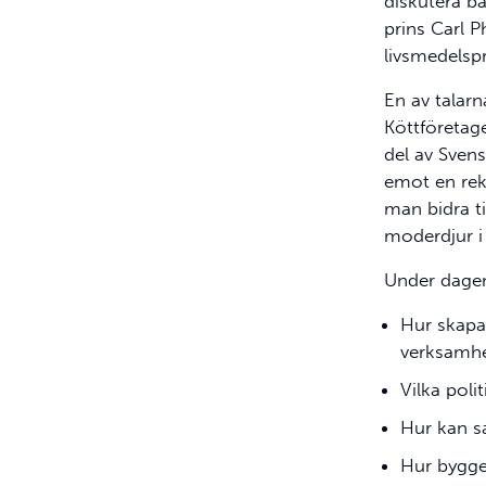
diskutera b
prins Carl P
livsmedelsp
En av talar
Köttföretag
del av Svens
emot en rekr
man bidra ti
moderdjur i 
Under dagen 
Hur skapar
verksamh
Vilka poli
Hur kan sa
Hur bygge