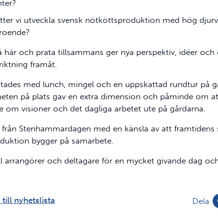
ter?
ätter vi utveckla svensk nötköttsproduktion med hög djurv
troende?
så här och prata tillsammans ger nya perspektiv, idéer och
ktning framåt.
tades med lunch, mingel och en uppskattad rundtur på gå
eten på plats gav en extra dimension och påminde om at
e om visioner och det dagliga arbetet ute på gårdarna.
 från Stenhammardagen med en känsla av att framtidens
duktion bygger på samarbete.
ill arrangörer och deltagare för en mycket givande dag och
till nyhetslista
Dela