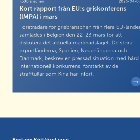
Köttbranschen
2026-04-0
Kort rapport från EU:s griskonferens
(IMPA) i mars
Företrädare för grisbranschen från flera EU-lände
samlades i Belgien den 22-23 mars för att
diskutera det aktuella marknadsläget. De stora
exportländerna, Spanien, Nederländerna och
Danmark, beskrev en pressad situation med hård
internationell konkurrens, förstärkt av de
strafftullar som Kina har infört.
Kort om Köttföretagen