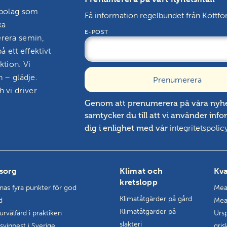
sbolag som
Få information regelbundet från Köttfö
ka
E-POST
erera semin,
å ett effektivt
ktion. Vi
n – glädje.
 vi driver
Genom att prenumerera på våra nyh
samtycker du till att vi använder inf
dig i enlighet med vår
integritetspolic
sorg
Klimat och
Kva
kretslopp
rnas fyra punkter för god
Mea
Klimatåtgärder på gård
d
Mea
Klimatåtgärder på
urvälfärd i praktiken
Ursp
slakteri
 svinpest i Sverige
gris