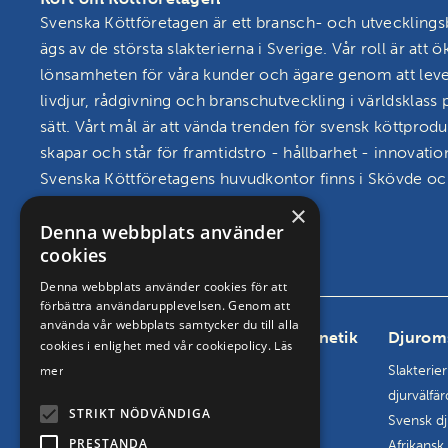
Svenska Köttföretagen är ett bransch- och utveckling
ägs av de största slakterierna i Sverige. Vår roll är att ö
lönsamheten för våra kunder och ägare genom att lev
livdjur, rådgivning och branschutveckling i världsklass p
sätt. Vårt mål är att vända trenden för svensk köttprodu
skapar och står för framtidstro - hållbarhet - innovatio
Svenska Köttföretagens huvudkontor finns i Skövde och
seminstationer i Hudaryd och Hållsta.
×
Denna webbplats använder
Läs mer om oss och vårt uppdrag
cookies
Denna webbplats använder cookies för att
förbättra användarupplevelsen. Genom att
använda vår webbplats samtycker du till alla
Bransch
Grisgenetik
Djurom
cookies i enlighet med vår cookiepolicy.
Läs
Marknadsanalys och statistik
Genetik
Slakterie
mer
Överenskommelser och
Semin
djurvälfär
STRIKT NÖDVÄNDIGA
riktlinjer
Livdjur
Svensk dj
PRESTANDA
Branschutvecklingspengen
Afrikansk