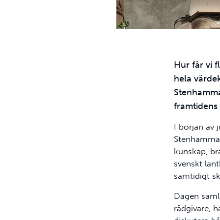
Hur får vi 
hela värde
Stenhammar
framtidens
I början av
Stenhammars
kunskap, bra
svenskt lan
samtidigt s
Dagen samla
rådgivare, h