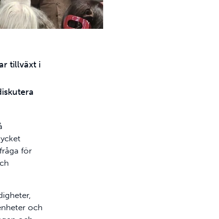
 tillväxt i
iskutera
å
mycket
fråga för
och
igheter,
renheter och