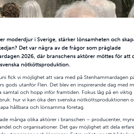
fler moderdjur i Sverige, stärker lönsamheten och skapar
kedjan? Det var några av de frågor som präglade
dagen 2026, där branschens aktörer möttes för att d
 svenska nötköttsproduktion.
 juni fick vi möjlighet att vara med på Stenhammardagen p
 gods utanför Flen. Det blev en inspirerande dag med 
 samtal och hopp inför framtiden. Fokus låg på en viktig 
tbruk: hur vi kan öka den svenska nötköttsproduktionen 
kapa hållbara och lönsamma företag.
de många olika aktörer i branschen – producenter, mynd
andel och organisationer. Det gav möjlighet att dela erfa