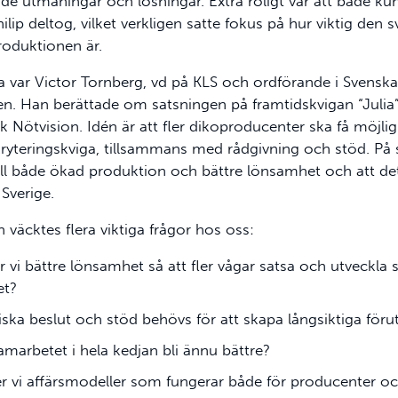
åde utmaningar och lösningar. Extra roligt var att både k
hilip deltog, vilket verkligen satte fokus på hur viktig den 
roduktionen är.
na var Victor Tornberg, vd på KLS och ordförande i Svenska
en. Han berättade om satsningen på framtidskvigan “Julia
k Nötvision. Idén är att fler dikoproducenter ska få möjlig
yteringskviga, tillsammans med rådgivning och stöd. På så
ll både ökad produktion och bättre lönsamhet och att det 
Sverige.
väcktes flera viktiga frågor hos oss:
 vi bättre lönsamhet så att fler vågar satsa och utveckla s
et?
tiska beslut och stöd behövs för att skapa långsiktiga föru
marbetet i hela kedjan bli ännu bättre?
r vi affärsmodeller som fungerar både för producenter o