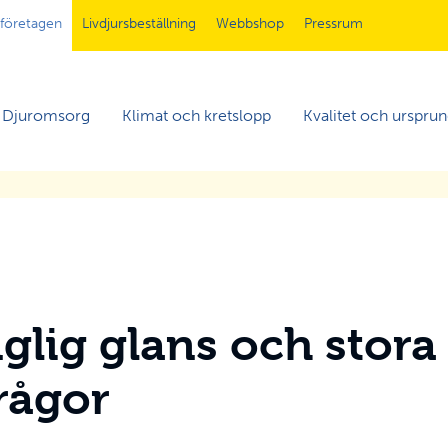
tföretagen
Livdjursbeställning
Webbshop
Pressrum
Djuromsorg
Klimat och kretslopp
Kvalitet och urspru
nglig glans och stora
rågor