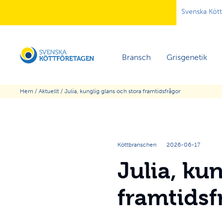
Svenska Köt
Bransch
Grisgenetik
Hem
/
Aktuellt
/
Julia, kunglig glans och stora framtidsfrågor
Köttbranschen
2026-06-17
Julia, ku
framtidsf