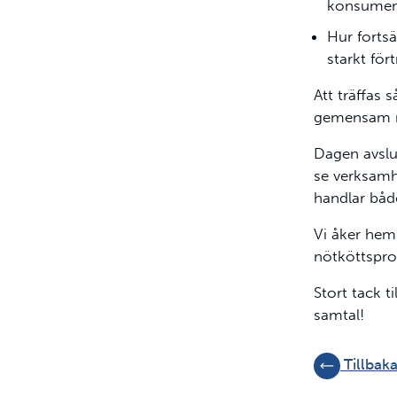
konsumen
Hur forts
starkt för
Att träffas 
gemensam ri
Dagen avslu
se verksamh
handlar båd
Vi åker hem
nötköttspro
Stort tack t
samtal!
Tillbaka 