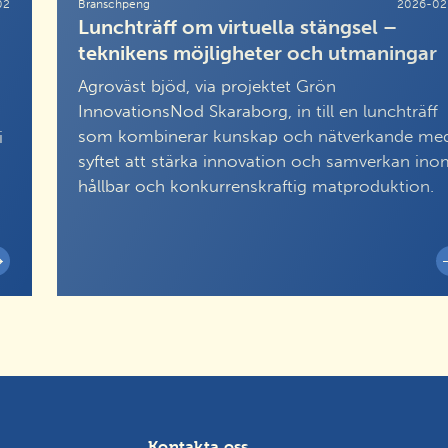
02
Branschpeng
2026-02
Lunchträff om virtuella stängsel –
teknikens möjligheter och utmaningar
Agroväst bjöd, via projektet Grön
InnovationsNod Skaraborg, in till en lunchträff
som kombinerar kunskap och nätverkande me
i
syftet att stärka innovation och samverkan in
hållbar och konkurrenskraftig matproduktion.
Kontakta oss