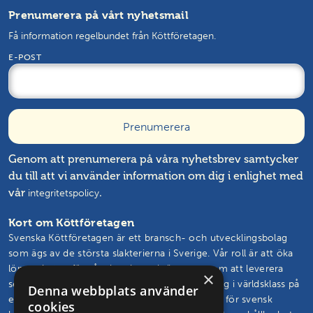
Prenumerera på vårt nyhetsmail
Få information regelbundet från Köttföretagen.
E-POST
Genom att prenumerera på våra nyhetsbrev samtycker
du till att vi använder information om dig i enlighet med
vår
.
integritetspolicy
Kort om Köttföretagen
Svenska Köttföretagen är ett bransch- och utvecklingsbolag
som ägs av de största slakterierna i Sverige. Vår roll är att öka
lönsamheten för våra kunder och ägare genom att leverera
×
semin, livdjur, rådgivning och branschutveckling i världsklass på
Denna webbplats använder
ett effektivt sätt. Vårt mål är att vända trenden för svensk
cookies