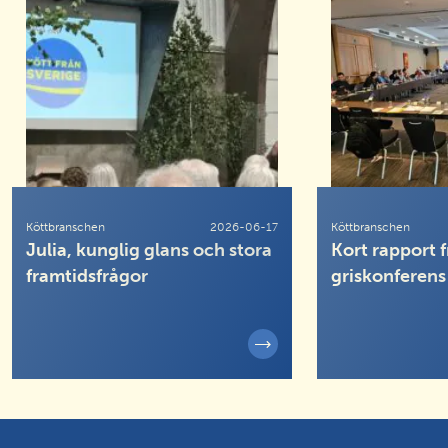
Köttbranschen
2026-06-17
Köttbranschen
Julia, kunglig glans och stora
Kort rapport f
framtidsfrågor
griskonferens