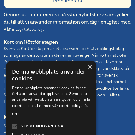
Genom att prenumerera på våra nyhetsbrev samtycker
du till att vi använder information om dig i enlighet med
vår
.
integritetspolicy
Kort om Köttföretagen
Svenska Köttföretagen är ett bransch- och utvecklingsbolag
som ägs av de största slakterierna i Sverige. Vår roll är att öka
lönsamheten för våra kunder och ägare genom att leverera
×
semin, livdjur, rådgivning och branschutveckling i världsklass på
Denna webbplats använder
ett effektivt sätt. Vårt mål är att vända trenden för svensk
cookies
köttproduktion. Vi skapar och står för framtidstro - hållbarhet -
Denna webbplats använder cookies för att
innovation – glädje. Svenska Köttföretagens huvudkontor finns i
förbättra användarupplevelsen. Genom att
Skövde och vi driver seminstationer i Hudaryd och Hållsta.
använda vår webbplats samtycker du till alla
Läs mer om oss och vårt uppdrag
cookies i enlighet med vår cookiepolicy.
Läs
mer
Kontakta oss
Svenska Köttföretagen AB
STRIKT NÖDVÄNDIGA
Vasagatan 29, 541 31 Skövde