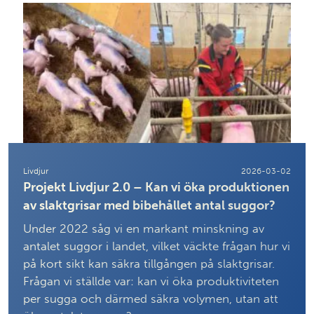
Livdjur
2026-03-02
Projekt Livdjur 2.0 – Kan vi öka produktionen
av slaktgrisar med bibehållet antal suggor?
Under 2022 såg vi en markant minskning av
antalet suggor i landet, vilket väckte frågan hur vi
på kort sikt kan säkra tillgången på slaktgrisar.
Frågan vi ställde var: kan vi öka produktiviteten
per sugga och därmed säkra volymen, utan att