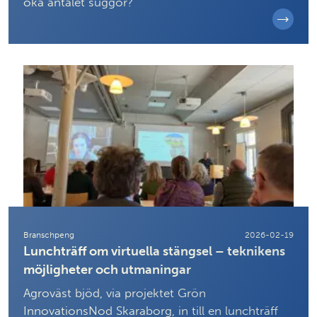
öka antalet suggor?
Branschpeng
2026-02-19
Lunchträff om virtuella stängsel – teknikens
möjligheter och utmaningar
Agroväst bjöd, via projektet Grön
InnovationsNod Skaraborg, in till en lunchträff