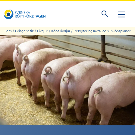
Hem
/
Grisgenetik
/
Livdjur
/
Köpa livdjur
/
Rekryteringsavtal och inköpsplaner