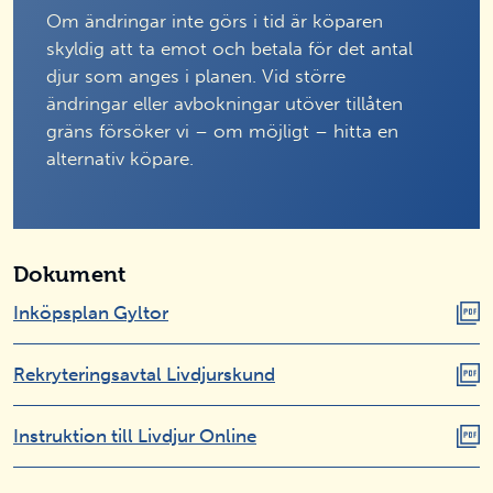
Om ändringar inte görs i tid är köparen
skyldig att ta emot och betala för det antal
djur som anges i planen. Vid större
ändringar eller avbokningar utöver tillåten
gräns försöker vi – om möjligt – hitta en
alternativ köpare.
Dokument
Inköpsplan Gyltor
Rekryteringsavtal Livdjurskund
Instruktion till Livdjur Online