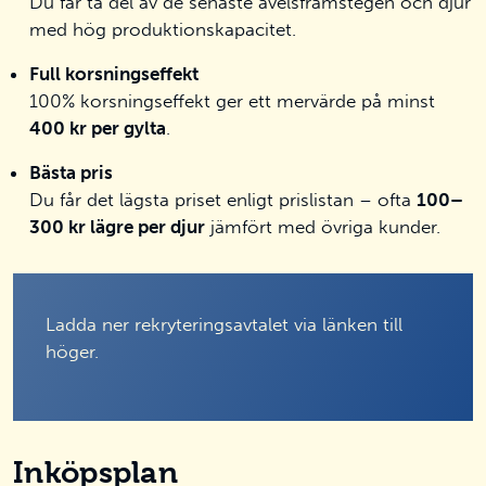
Du får ta del av de senaste avelsframstegen och djur
med hög produktionskapacitet.
Full korsningseffekt
100% korsningseffekt ger ett mervärde på minst
400 kr per gylta
.
Bästa pris
Du får det lägsta priset enligt prislistan – ofta
100–
300 kr lägre per djur
jämfört med övriga kunder.
Ladda ner rekryteringsavtalet via länken till
höger.
Inköpsplan