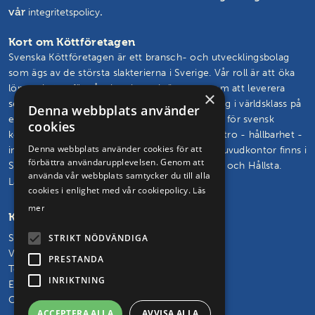
vår
.
integritetspolicy
Kort om Köttföretagen
Svenska Köttföretagen är ett bransch- och utvecklingsbolag
som ägs av de största slakterierna i Sverige. Vår roll är att öka
lönsamheten för våra kunder och ägare genom att leverera
×
semin, livdjur, rådgivning och branschutveckling i världsklass på
Denna webbplats använder
ett effektivt sätt. Vårt mål är att vända trenden för svensk
cookies
köttproduktion. Vi skapar och står för framtidstro - hållbarhet -
Denna webbplats använder cookies för att
innovation – glädje. Svenska Köttföretagens huvudkontor finns i
förbättra användarupplevelsen. Genom att
Skövde och vi driver seminstationer i Hudaryd och Hållsta.
använda vår webbplats samtycker du till alla
Läs mer om oss och vårt uppdrag
cookies i enlighet med vår cookiepolicy.
Läs
mer
Kontakta oss
Svenska Köttföretagen AB
STRIKT NÖDVÄNDIGA
Vasagatan 29, 541 31 Skövde
PRESTANDA
Telefon: 0500 – 48 30 65
INRIKTNING
E-post:
info@kottforetagen.se
Orgnr: 556219-6849
ACCEPTERA ALLA
AVVISA ALLA