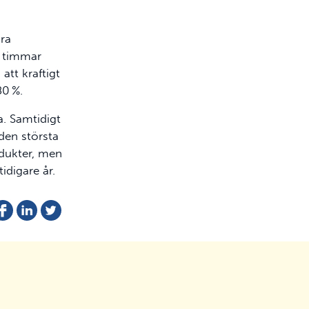
ora
a timmar
att kraftigt
80 %.
a. Samtidigt
 den största
odukter, men
idigare år.