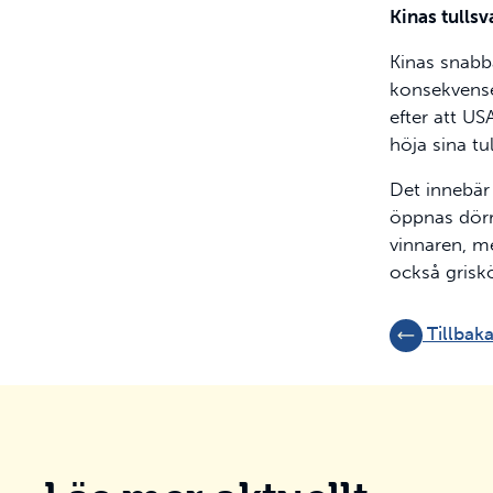
Kinas tulls
Kinas snabba
konsekvense
efter att US
höja sina tu
Det innebär 
öppnas dörre
vinnaren, me
också griskö
Tillbaka 