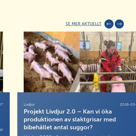
SE MER AKTUELLT
07
Livdjur
2026-03
Projekt Livdjur 2.0 – Kan vi öka
produktionen av slaktgrisar med
bibehållet antal suggor?
er