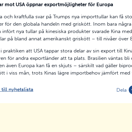
var mot USA öppnar exportmöjligheter för Europa
 och kraftfulla svar på Trumps nya importtullar kan få st
r för den globala handeln med griskött. Inom bara någr
A infört nya tullar på kinesiska produkter svarade Kina med 
llar på bland annat amerikanskt griskött – till nivåer över 
i praktiken att USA tappar stora delar av sin export till Kin
n för andra exportländer att ta plats. Brasilien väntas bli
n även Europa kan få en skjuts – särskilt vad gäller bipr
tt i viss mån, trots Kinas lägre importbehov jämfört med t
till nyhetslista
Dela