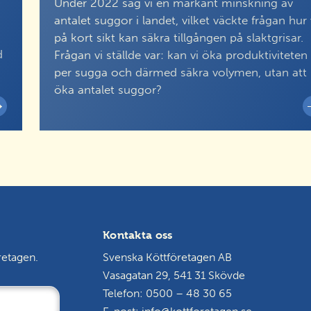
Under 2022 såg vi en markant minskning av
antalet suggor i landet, vilket väckte frågan hur 
på kort sikt kan säkra tillgången på slaktgrisar.
d
Frågan vi ställde var: kan vi öka produktiviteten
per sugga och därmed säkra volymen, utan att
öka antalet suggor?
Kontakta oss
retagen.
Svenska Köttföretagen AB
Vasagatan 29, 541 31 Skövde
Telefon: 0500 – 48 30 65