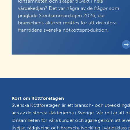
lönsamheten och skapar tillväxt i hela
värdekedjan? Det var några av de frågor som
präglade Stenhammardagen 2026, där
branschens aktörer möttes för att diskutera
framtidens svenska nötköttsproduktion.
Kort om Köttföretagen
Svenska Köttföretagen är ett bransch- och utveckling
ägs av de största slakterierna i Sverige. Vår roll är att ö
lönsamheten för våra kunder och ägare genom att lev
livdjur, rådgivning och branschutveckling i världsklass p