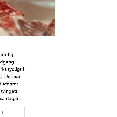
kraftig
nedgång
s tydligt i
. Det här
oducenter
 tvingats
ssa dagar.