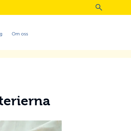
ng
Om oss
kterierna