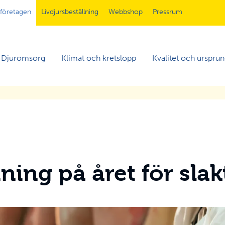
tföretagen
Livdjursbeställning
Webbshop
Pressrum
Djuromsorg
Klimat och kretslopp
Kvalitet och urspru
dning på året för sla