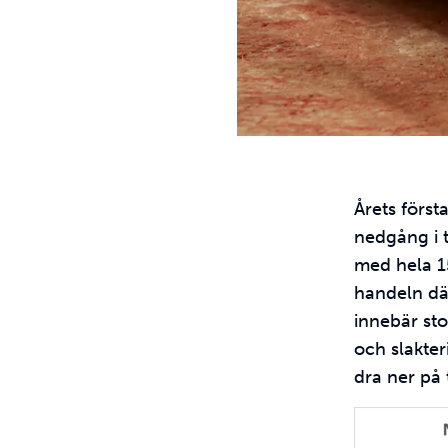
Årets först
nedgång i 
med hela 15
handeln dä
innebär st
och slakter
dra ner på 