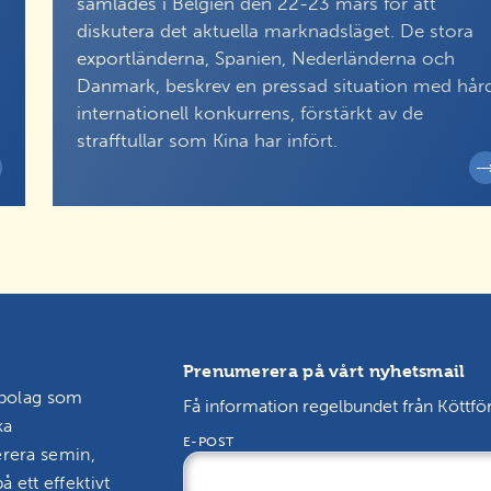
samlades i Belgien den 22-23 mars för att
diskutera det aktuella marknadsläget. De stora
exportländerna, Spanien, Nederländerna och
Danmark, beskrev en pressad situation med hår
internationell konkurrens, förstärkt av de
strafftullar som Kina har infört.
Prenumerera på vårt nyhetsmail
sbolag som
Få information regelbundet från Köttfö
ka
E-POST
erera semin,
å ett effektivt