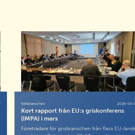
7
Köttbranschen
2026-04-
Kort rapport från EU:s griskonferens
(IMPA) i mars
Företrädare för grisbranschen från flera EU-länd