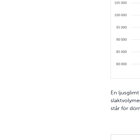
En ljusglimt
slaktvolymer
står för dör