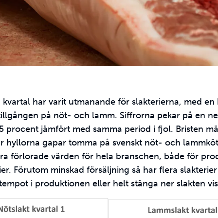
a kvartal har varit utmanande för slakterierna, med en 
tillgången på nöt- och lamm. Siffrorna pekar på en 
 procent jämfört med samma period i fjol. Bristen märk
r hyllorna gapar tomma på svenskt nöt- och lammkött
ora förlorade värden för hela branschen, både för pr
ier. Förutom minskad försäljning så har flera slakterier
tempot i produktionen eller helt stänga ner slakten vi