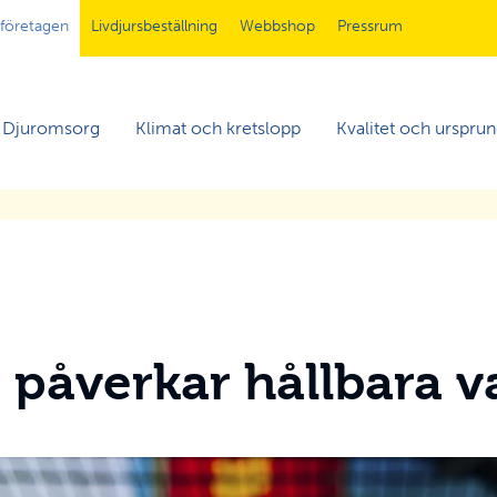
tföretagen
Livdjursbeställning
Webbshop
Pressrum
Djuromsorg
Klimat och kretslopp
Kvalitet och urspru
 påverkar hållbara v