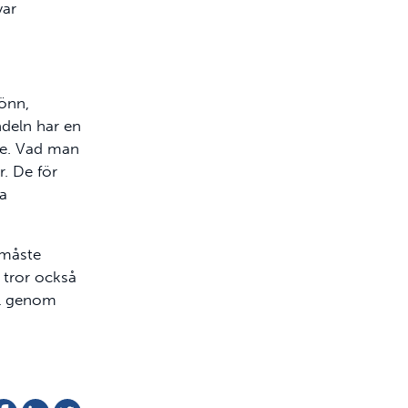
var
Lönn,
ndeln har en
de. Vad man
r. De för
a
 måste
a tror också
al genom