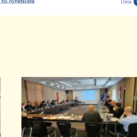
till nyhetslista
Dela