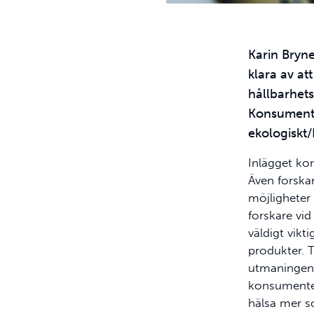
Karin Bryn
klara av att
hållbarhets
Konsumenter
ekologiskt
Inlägget ko
Även forskar
möjligheter 
forskare vi
väldigt vikti
produkter. 
utmaningen i
konsumenter
hälsa mer so