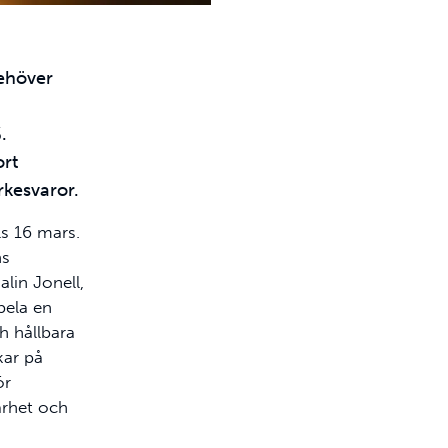
behöver
.
ort
kesvaror.
s 16 mars.
ns
alin Jonell,
pela en
ch hållbara
kar på
ör
arhet och