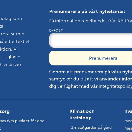
Prenumerera på vårt nyhetsmail
sbolag som
Få information regelbundet från Köttfö
ka
E-POST
erera semin,
å ett effektivt
ktion. Vi
n – glädje.
 vi driver
Genom att prenumerera på våra nyh
samtycker du till att vi använder inf
integritetspolic
dig i enlighet med vår
sorg
Klimat och
Kva
kretslopp
rnas fyra punkter för god
Mea
Klimatåtgärder på gård
d
Mea