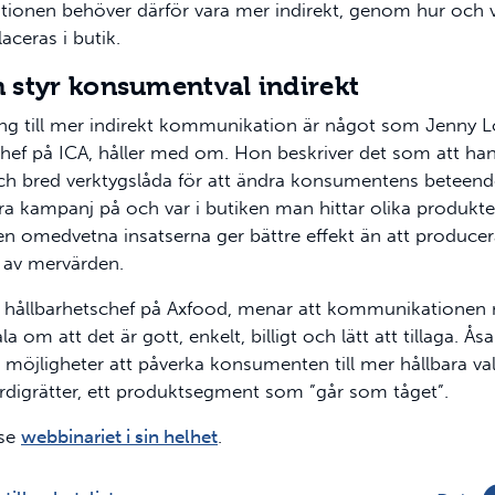
onen behöver därför vara mer indirekt, genom hur och 
aceras i butik.
 styr konsumentval indirekt
ning till mer indirekt kommunikation är något som Jenny 
chef på ICA, håller med om. Hon beskriver det som att ha
ch bred verktygslåda för att ändra konsumentens beteen
öra kampanj på och var i butiken man hittar olika produkte
 omedvetna insatserna ger bättre effekt än att producer
 av mervärden.
 hållbarhetschef på Axfood, menar att kommunikationen
la om att det är gott, enkelt, billigt och lätt att tillaga. Ås
 möjligheter att påverka konsumenten till mer hållbara v
ärdigrätter, ett produktsegment som ”går som tåget”.
 se
webbinariet i sin helhet
.