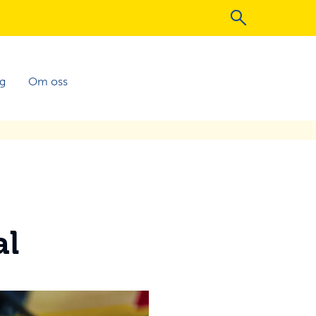
ng
Om oss
al