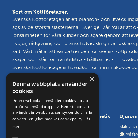
Kort om Köttföretagen
Svenska Köttföretagen är ett bransch- och utveckling
ägs av de största slakterierna i Sverige. Vår roll är att ö
lönsamheten för våra kunder och ägare genom att lev
livdjur, rådgivning och branschutveckling i världsklass p
sätt. Vårt mål är att vända trenden för svensk köttprodu
skapar och står för framtidstro - hållbarhet - innovatio
Svenska Köttföretagens huvudkontor finns i Skövde och
seminstationer i Hudaryd och Hållsta.
×
Denna webbplats använder
Läs mer om oss och vårt uppdrag
cookies
Denna webbplats använder cookies för att
förbättra användarupplevelsen. Genom att
använda vår webbplats samtycker du till alla
Bransch
Grisgenetik
Djurom
cookies i enlighet med vår cookiepolicy.
Läs
Marknadsanalys och statistik
Genetik
Slakterie
mer
Överenskommelser och
Semin
djurvälfär