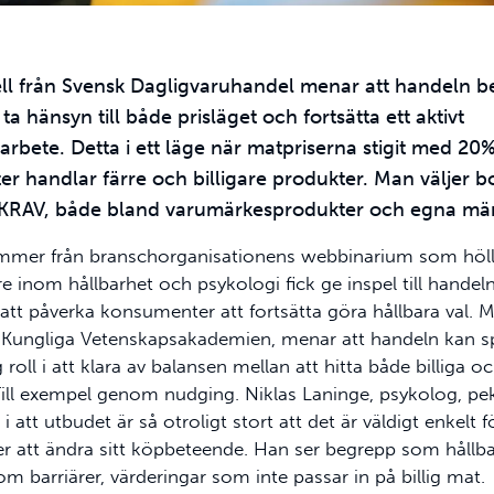
ell från Svensk Dagligvaruhandel menar att handeln 
 ta hänsyn till både prisläget och fortsätta ett aktivt
arbete. Detta i ett läge när matpriserna stigit med 20%
 handlar färre och billigare produkter. Man väljer b
/KRAV, både bland varumärkesprodukter och egna mär
mmer från branschorganisationens webbinarium som höll
e inom hållbarhet och psykologi fick ge inspel till handel
att påverka konsumenter att fortsätta göra hållbara val. M
d Kungliga Vetenskapsakademien, menar att handeln kan s
g roll i att klara av balansen mellan att hitta både billiga o
Till exempel genom nudging. Niklas Laninge, psykolog, pe
 att utbudet är så otroligt stort att det är väldigt enkelt f
 att ändra sitt köpbeteende. Han ser begrepp som hållb
m barriärer, värderingar som inte passar in på billig mat.