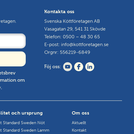
Kontakta oss
retagen.
Svenska Köttföretagen AB
Vasagatan 29, 541 31 Skövde
Telefon: 0500 – 48 30 65
E-post:
info@kottforetagen.se
Orgnr: 556219-6849
Föj oss:
etsbrev
ormation om
y
.
litet och ursprung
Om oss
t Standard Sweden Nöt
Aktuellt
t Standard Sweden Lamm
Kontakt