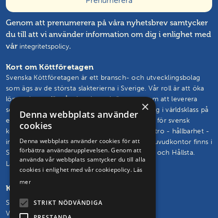
Genom att prenumerera på våra nyhetsbrev samtycker
du till att vi använder information om dig i enlighet med
vår
.
integritetspolicy
Kort om Köttföretagen
Svenska Köttföretagen är ett bransch- och utvecklingsbolag
som ägs av de största slakterierna i Sverige. Vår roll är att öka
lönsamheten för våra kunder och ägare genom att leverera
×
semin, livdjur, rådgivning och branschutveckling i världsklass på
Denna webbplats använder
ett effektivt sätt. Vårt mål är att vända trenden för svensk
cookies
köttproduktion. Vi skapar och står för framtidstro - hållbarhet -
Denna webbplats använder cookies för att
innovation – glädje. Svenska Köttföretagens huvudkontor finns i
förbättra användarupplevelsen. Genom att
Skövde och vi driver seminstationer i Hudaryd och Hållsta.
använda vår webbplats samtycker du till alla
Läs mer om oss och vårt uppdrag
cookies i enlighet med vår cookiepolicy.
Läs
mer
Kontakta oss
Svenska Köttföretagen AB
STRIKT NÖDVÄNDIGA
Vasagatan 29, 541 31 Skövde
PRESTANDA