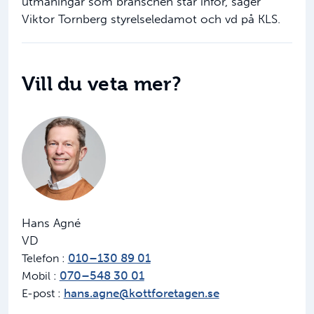
utmaningar som branschen står inför, säger
Viktor Tornberg styrelseledamot och vd på KLS.
Vill du veta mer?
Hans Agné
VD
010–130 89 01
Telefon :
070–548 30 01
Mobil :
hans.agne@kottforetagen.se
E-post :