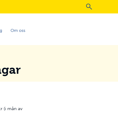
ng
Om oss
ngar
r (i mån av