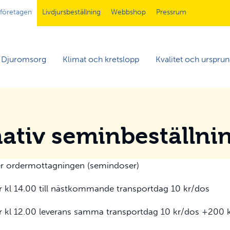
tföretagen
Livdjursbeställning
Webbshop
Pressrum
Djuromsorg
Klimat och kretslopp
Kvalitet och urspru
ativ seminbeställni
der ordermottagningen (semindoser)
er kl 14.00 till nästkommande transportdag 10 kr/dos
er kl 12.00 leverans samma transportdag 10 kr/dos +200 k