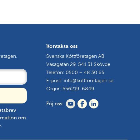
Kontakta oss
retagen.
Svenska Köttföretagen AB
Vasagatan 29, 541 31 Skövde
Telefon: 0500 – 48 30 65
E-post:
info@kottforetagen.se
Orgnr: 556219-6849
Föj oss:
etsbrev
ormation om
y
.