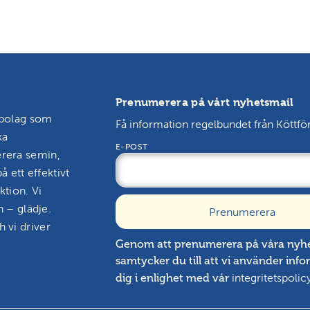
Prenumerera på vårt nyhetsmail
sbolag som
Få information regelbundet från Köttfö
ka
E-POST
erera semin,
å ett effektivt
ktion. Vi
n – glädje.
 vi driver
Genom att prenumerera på våra nyh
samtycker du till att vi använder inf
integritetspolic
dig i enlighet med vår